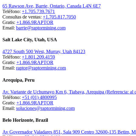
65 Rawson Ave, Barrie, Ontario, Canada L4N 6E7
Teléfono:
+1.705.739.7671
Consultas de ventas:
+1.705.817.7050
Gratis:
+1.866.9RAPTOR
Email:
barrie@raptormining.com
Salt Lake City, Utah, USA
4727 South 500 West, Murray, Utah 84123
Teléfono:
+1.801.209.4159
Gratis:
+1.866.9RAPTOR
Email:
raptor@raptormining.com
Arequipa, Peru
Av. Variante de Uchumayo Km 6, Tiabaya, Arequipa (Referencia: al
Teléfono:
+51 (01) 4800995
Gratis:
+1.866.9RAPTOR
Email:
soluciones@raptormining.com
Belo Horizonte, Brazil
Av Governador Valadares 851, Sala 909 Centro 32600-135 Betim, 