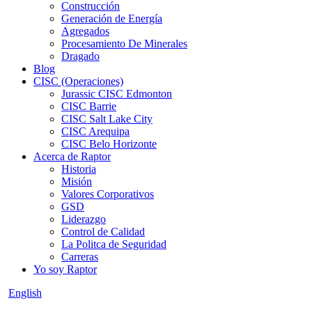
Construcción
Generación de Energía
Agregados
Procesamiento De Minerales
Dragado
Blog
CISC (Operaciones)
Jurassic CISC Edmonton
CISC Barrie
CISC Salt Lake City
CISC Arequipa
CISC Belo Horizonte
Acerca de Raptor
Historia
Misión
Valores Corporativos
GSD
Liderazgo
Control de Calidad
La Politca de Seguridad
Carreras
Yo soy Raptor
English