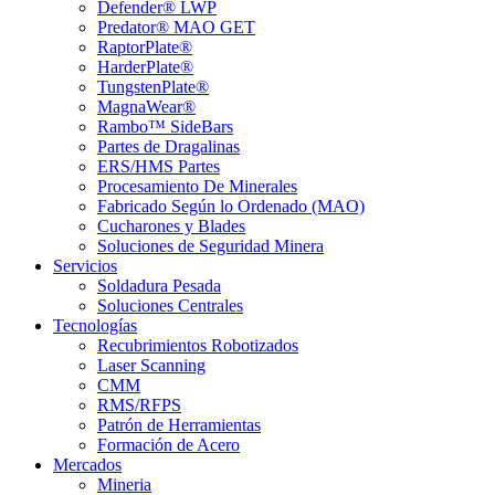
Defender® LWP
Predator® MAO GET
RaptorPlate®
HarderPlate®
TungstenPlate®
MagnaWear®
Rambo™ SideBars
Partes de Dragalinas
ERS/HMS Partes
Procesamiento De Minerales
Fabricado Según lo Ordenado (MAO)
Cucharones y Blades
Soluciones de Seguridad Minera
Servicios
Soldadura Pesada
Soluciones Centrales
Tecnologías
Recubrimientos Robotizados
Laser Scanning
CMM
RMS/RFPS
Patrón de Herramientas
Formación de Acero
Mercados
Mineria