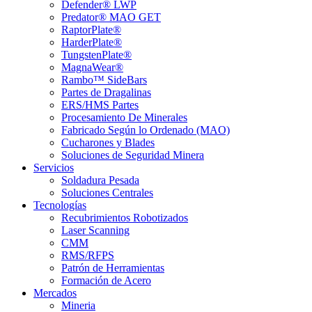
Defender® LWP
Predator® MAO GET
RaptorPlate®
HarderPlate®
TungstenPlate®
MagnaWear®
Rambo™ SideBars
Partes de Dragalinas
ERS/HMS Partes
Procesamiento De Minerales
Fabricado Según lo Ordenado (MAO)
Cucharones y Blades
Soluciones de Seguridad Minera
Servicios
Soldadura Pesada
Soluciones Centrales
Tecnologías
Recubrimientos Robotizados
Laser Scanning
CMM
RMS/RFPS
Patrón de Herramientas
Formación de Acero
Mercados
Mineria