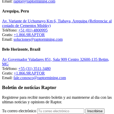
Email:
raptor@raptormining.com
Arequipa, Peru
Av. Variante de Uchumayo Km 6, Tiabaya, Arequipa (Referencia: al
costado de Cementos Mishky)
Teléfono:
+51 (01) 4800995
Gratis:
+1.866.9RAPTOR
Email:
soluciones@raptormining.com
Belo Horizonte, Brazil
Av Governador Valadares 851, Sala 909 Centro 32600-135 Betim,
MG
Teléfono:
+55 (31) 3511-3480
Gratis:
+1.866.9RAPTOR
Email:
fale.conosco@raptormining.com
Boletin de noticias Raptor
Registrese para recibir nuestro boletin y asi mantenerse al dia con las
ultimas noticias y opinions de Raptor.
Tu correo electrónico