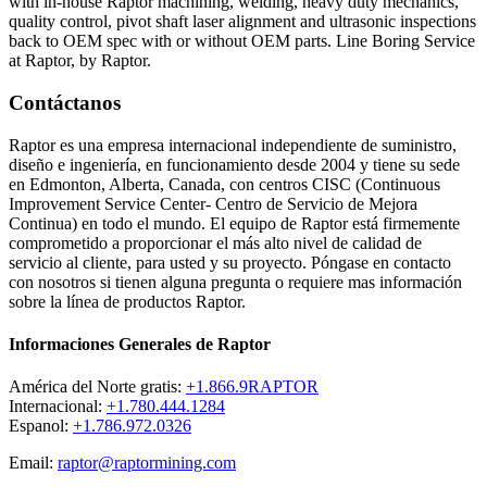
with in-house Raptor machining, welding, heavy duty mechanics,
quality control, pivot shaft laser alignment and ultrasonic inspections
back to OEM spec with or without OEM parts. Line Boring Service
at Raptor, by Raptor.
Contáctanos
Raptor es una empresa internacional independiente de suministro,
diseño e ingeniería, en funcionamiento desde 2004 y tiene su sede
en Edmonton, Alberta, Canada, con centros CISC (Continuous
Improvement Service Center- Centro de Servicio de Mejora
Continua) en todo el mundo. El equipo de Raptor está firmemente
comprometido a proporcionar el más alto nivel de calidad de
servicio al cliente, para usted y su proyecto. Póngase en contacto
con nosotros si tienen alguna pregunta o requiere mas información
sobre la línea de productos Raptor.
Informaciones Generales de Raptor
América del Norte gratis:
+1.866.9RAPTOR
Internacional:
+1.780.444.1284
Espanol:
+1.786.972.0326
Email:
raptor@raptormining.com