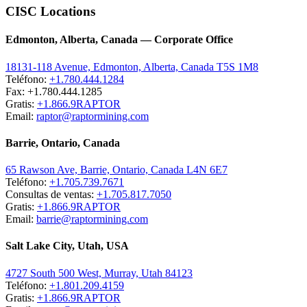
CISC Locations
Edmonton, Alberta, Canada — Corporate Office
18131-118 Avenue, Edmonton, Alberta, Canada T5S 1M8
Teléfono:
+1.780.444.1284
Fax: +1.780.444.1285
Gratis:
+1.866.9RAPTOR
Email:
raptor@raptormining.com
Barrie, Ontario, Canada
65 Rawson Ave, Barrie, Ontario, Canada L4N 6E7
Teléfono:
+1.705.739.7671
Consultas de ventas:
+1.705.817.7050
Gratis:
+1.866.9RAPTOR
Email:
barrie@raptormining.com
Salt Lake City, Utah, USA
4727 South 500 West, Murray, Utah 84123
Teléfono:
+1.801.209.4159
Gratis:
+1.866.9RAPTOR