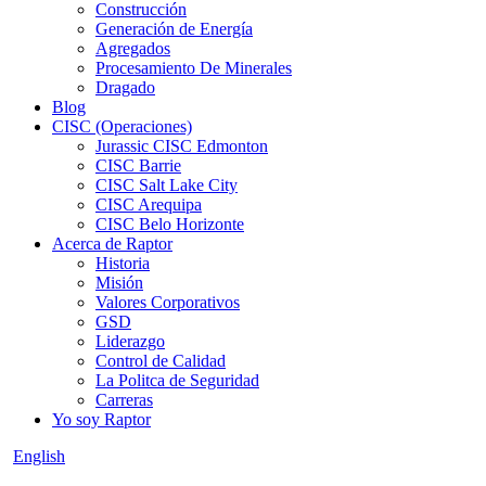
Construcción
Generación de Energía
Agregados
Procesamiento De Minerales
Dragado
Blog
CISC (Operaciones)
Jurassic CISC Edmonton
CISC Barrie
CISC Salt Lake City
CISC Arequipa
CISC Belo Horizonte
Acerca de Raptor
Historia
Misión
Valores Corporativos
GSD
Liderazgo
Control de Calidad
La Politca de Seguridad
Carreras
Yo soy Raptor
English