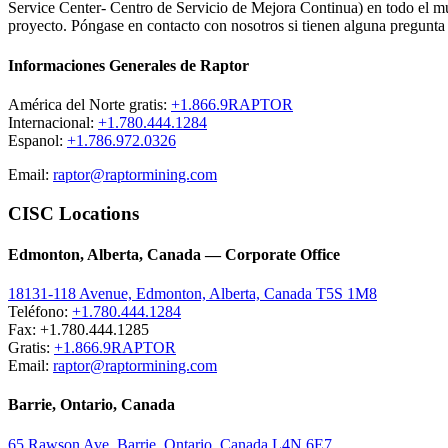
Service Center- Centro de Servicio de Mejora Continua) en todo el mun
proyecto. Póngase en contacto con nosotros si tienen alguna pregunta 
Informaciones Generales de Raptor
América del Norte gratis:
+1.866.9RAPTOR
Internacional:
+1.780.444.1284
Espanol:
+1.786.972.0326
Email:
raptor@raptormining.com
CISC Locations
Edmonton, Alberta, Canada — Corporate Office
18131-118 Avenue, Edmonton, Alberta, Canada T5S 1M8
Teléfono:
+1.780.444.1284
Fax: +1.780.444.1285
Gratis:
+1.866.9RAPTOR
Email:
raptor@raptormining.com
Barrie, Ontario, Canada
65 Rawson Ave, Barrie, Ontario, Canada L4N 6E7