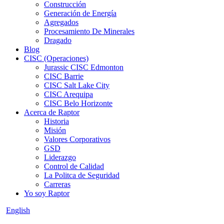
Construcción
Generación de Energía
Agregados
Procesamiento De Minerales
Dragado
Blog
CISC (Operaciones)
Jurassic CISC Edmonton
CISC Barrie
CISC Salt Lake City
CISC Arequipa
CISC Belo Horizonte
Acerca de Raptor
Historia
Misión
Valores Corporativos
GSD
Liderazgo
Control de Calidad
La Politca de Seguridad
Carreras
Yo soy Raptor
English