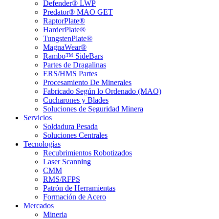
Defender® LWP
Predator® MAO GET
RaptorPlate®
HarderPlate®
TungstenPlate®
MagnaWear®
Rambo™ SideBars
Partes de Dragalinas
ERS/HMS Partes
Procesamiento De Minerales
Fabricado Según lo Ordenado (MAO)
Cucharones y Blades
Soluciones de Seguridad Minera
Servicios
Soldadura Pesada
Soluciones Centrales
Tecnologías
Recubrimientos Robotizados
Laser Scanning
CMM
RMS/RFPS
Patrón de Herramientas
Formación de Acero
Mercados
Mineria