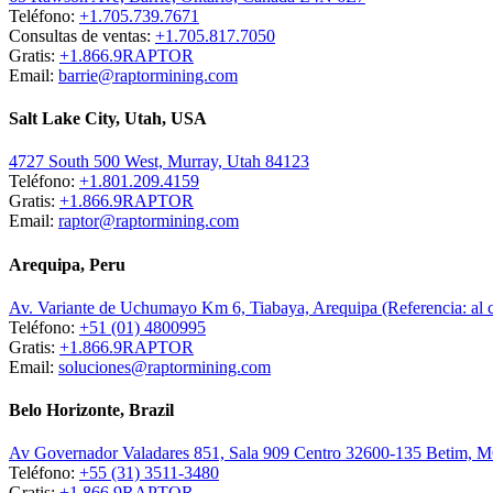
Teléfono:
+1.705.739.7671
Consultas de ventas:
+1.705.817.7050
Gratis:
+1.866.9RAPTOR
Email:
barrie@raptormining.com
Salt Lake City, Utah, USA
4727 South 500 West, Murray, Utah 84123
Teléfono:
+1.801.209.4159
Gratis:
+1.866.9RAPTOR
Email:
raptor@raptormining.com
Arequipa, Peru
Av. Variante de Uchumayo Km 6, Tiabaya, Arequipa (Referencia: al
Teléfono:
+51 (01) 4800995
Gratis:
+1.866.9RAPTOR
Email:
soluciones@raptormining.com
Belo Horizonte, Brazil
Av Governador Valadares 851, Sala 909 Centro 32600-135 Betim, 
Teléfono:
+55 (31) 3511-3480
Gratis:
+1.866.9RAPTOR