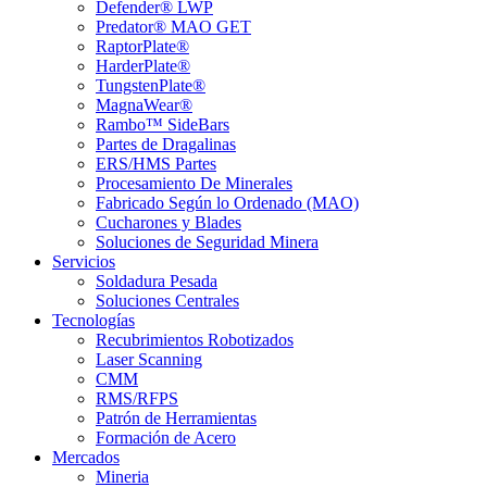
Defender® LWP
Predator® MAO GET
RaptorPlate®
HarderPlate®
TungstenPlate®
MagnaWear®
Rambo™ SideBars
Partes de Dragalinas
ERS/HMS Partes
Procesamiento De Minerales
Fabricado Según lo Ordenado (MAO)
Cucharones y Blades
Soluciones de Seguridad Minera
Servicios
Soldadura Pesada
Soluciones Centrales
Tecnologías
Recubrimientos Robotizados
Laser Scanning
CMM
RMS/RFPS
Patrón de Herramientas
Formación de Acero
Mercados
Mineria