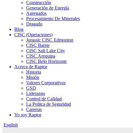
Construcción
Generación de Energía
Agregados
Procesamiento De Minerales
Dragado
Blog
CISC (Operaciones)
Jurassic CISC Edmonton
CISC Barrie
CISC Salt Lake City
CISC Arequipa
CISC Belo Horizonte
Acerca de Raptor
Historia
Misión
Valores Corporativos
GSD
Liderazgo
Control de Calidad
La Politca de Seguridad
Carreras
Yo soy Raptor
English