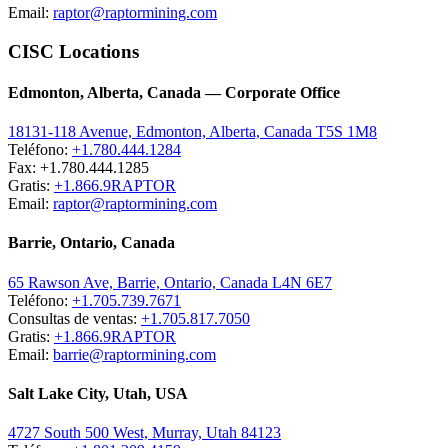
Email:
raptor@raptormining.com
CISC Locations
Edmonton, Alberta, Canada — Corporate Office
18131-118 Avenue, Edmonton, Alberta, Canada T5S 1M8
Teléfono:
+1.780.444.1284
Fax: +1.780.444.1285
Gratis:
+1.866.9RAPTOR
Email:
raptor@raptormining.com
Barrie, Ontario, Canada
65 Rawson Ave, Barrie, Ontario, Canada L4N 6E7
Teléfono:
+1.705.739.7671
Consultas de ventas:
+1.705.817.7050
Gratis:
+1.866.9RAPTOR
Email:
barrie@raptormining.com
Salt Lake City, Utah, USA
4727 South 500 West, Murray, Utah 84123