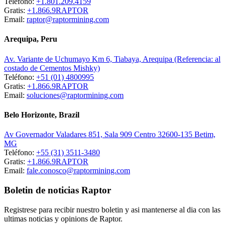
Teléfono:
+1.801.209.4159
Gratis:
+1.866.9RAPTOR
Email:
raptor@raptormining.com
Arequipa, Peru
Av. Variante de Uchumayo Km 6, Tiabaya, Arequipa (Referencia: al
costado de Cementos Mishky)
Teléfono:
+51 (01) 4800995
Gratis:
+1.866.9RAPTOR
Email:
soluciones@raptormining.com
Belo Horizonte, Brazil
Av Governador Valadares 851, Sala 909 Centro 32600-135 Betim,
MG
Teléfono:
+55 (31) 3511-3480
Gratis:
+1.866.9RAPTOR
Email:
fale.conosco@raptormining.com
Boletin de noticias Raptor
Registrese para recibir nuestro boletin y asi mantenerse al dia con las
ultimas noticias y opinions de Raptor.