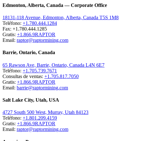
Edmonton, Alberta, Canada — Corporate Office
18131-118 Avenue, Edmonton, Alberta, Canada T5S 1M8
Teléfono:
+1.780.444.1284
Fax: +1.780.444.1285
Gratis:
+1.866.9RAPTOR
Email:
raptor@raptormining.com
Barrie, Ontario, Canada
65 Rawson Ave, Barrie, Ontario, Canada L4N 6E7
Teléfono:
+1.705.739.7671
Consultas de ventas:
+1.705.817.7050
Gratis:
+1.866.9RAPTOR
Email:
barrie@raptormining.com
Salt Lake City, Utah, USA
4727 South 500 West, Murray, Utah 84123
Teléfono:
+1.801.209.4159
Gratis:
+1.866.9RAPTOR
Email:
raptor@raptormining.com