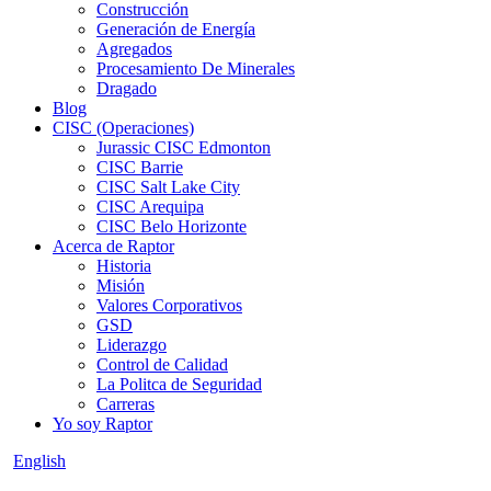
Construcción
Generación de Energía
Agregados
Procesamiento De Minerales
Dragado
Blog
CISC (Operaciones)
Jurassic CISC Edmonton
CISC Barrie
CISC Salt Lake City
CISC Arequipa
CISC Belo Horizonte
Acerca de Raptor
Historia
Misión
Valores Corporativos
GSD
Liderazgo
Control de Calidad
La Politca de Seguridad
Carreras
Yo soy Raptor
English