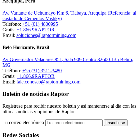
Arequipa, Peru
Av. Variante de Uchumayo Km 6, Tiabaya, Arequipa (Referencia: al
costado de Cementos Mishky)
Teléfono:
+51 (01) 4800995
Gratis:
+1.866.9RAPTOR
Email:
soluciones@raptormining.com
Belo Horizonte, Brazil
Av Governador Valadares 851, Sala 909 Centro 32600-135 Betim,
MG
Teléfono:
+55 (31) 3511-3480
Gratis:
+1.866.9RAPTOR
Email:
fale.conosco@raptormining.com
Boletin de noticias Raptor
Registrese para recibir nuestro boletin y asi mantenerse al dia con las
ultimas noticias y opinions de Raptor.
Tu correo electrónico
Redes Sociales