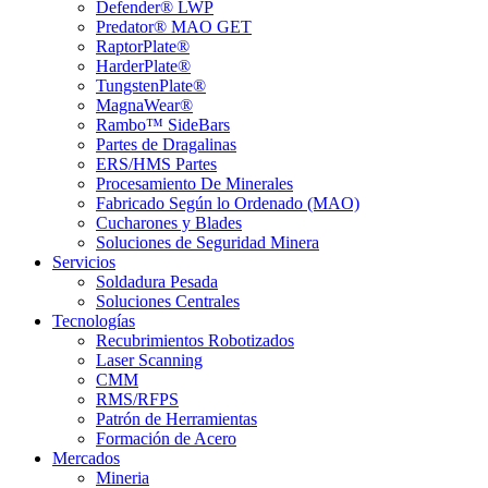
Defender® LWP
Predator® MAO GET
RaptorPlate®
HarderPlate®
TungstenPlate®
MagnaWear®
Rambo™ SideBars
Partes de Dragalinas
ERS/HMS Partes
Procesamiento De Minerales
Fabricado Según lo Ordenado (MAO)
Cucharones y Blades
Soluciones de Seguridad Minera
Servicios
Soldadura Pesada
Soluciones Centrales
Tecnologías
Recubrimientos Robotizados
Laser Scanning
CMM
RMS/RFPS
Patrón de Herramientas
Formación de Acero
Mercados
Mineria